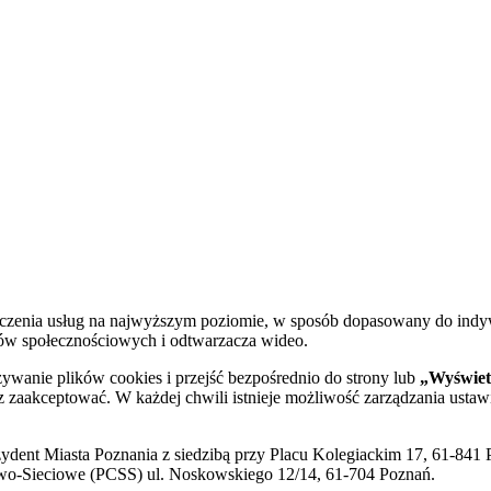
dczenia usług na najwyższym poziomie, w sposób dopasowany do indy
diów społecznościowych i odtwarzacza wideo.
żywanie plików cookies i przejść bezpośrednio do strony lub
„Wyświetl
sz zaakceptować. W każdej chwili istnieje możliwość zarządzania ustaw
ent Miasta Poznania z siedzibą przy Placu Kolegiackim 17, 61-841 P
o-Sieciowe (PCSS) ul. Noskowskiego 12/14, 61-704 Poznań.