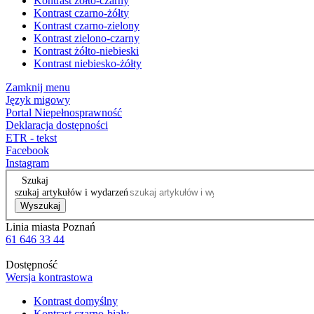
Kontrast żółto-czarny
Kontrast czarno-żółty
Kontrast czarno-zielony
Kontrast zielono-czarny
Kontrast żółto-niebieski
Kontrast niebiesko-żółty
Zamknij menu
Język migowy
Portal Niepełnosprawność
Deklaracja dostępności
ETR - tekst
Facebook
Instagram
Szukaj
szukaj artykułów i wydarzeń
Wyszukaj
Linia miasta Poznań
61 646 33 44
Dostępność
Wersja kontrastowa
Kontrast domyślny
Kontrast czarno-biały