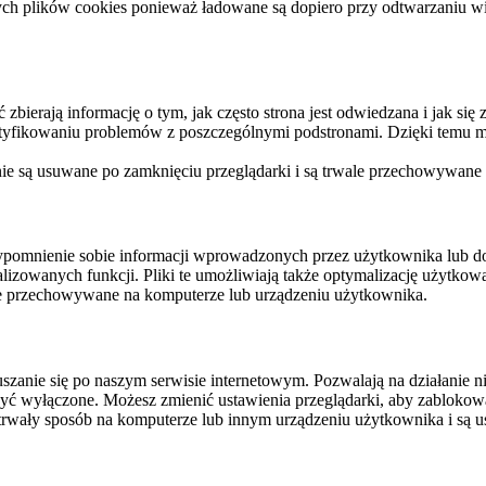
ych plików cookies ponieważ ładowane są dopiero przy odtwarzaniu wid
ierają informację o tym, jak często strona jest odwiedzana i jak się z 
ntyfikowaniu problemów z poszczególnymi podstronami. Dzięki temu mo
 nie są usuwane po zamknięciu przeglądarki i są trwale przechowywane
rzypomnienie sobie informacji wprowadzonych przez użytkownika lub 
nalizowanych funkcji. Pliki te umożliwiają także optymalizację użytko
ale przechowywane na komputerze lub urządzeniu użytkownika.
szanie się po naszym serwisie internetowym. Pozwalają na działanie ni
yć wyłączone. Możesz zmienić ustawienia przeglądarki, aby zablokować
trwały sposób na komputerze lub innym urządzeniu użytkownika i są u