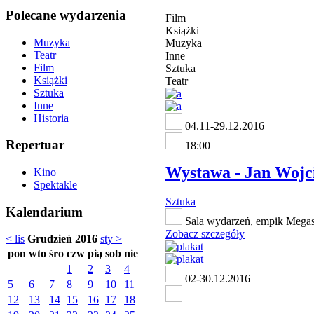
Polecane wydarzenia
Film
Książki
Muzyka
Muzyka
Teatr
Inne
Film
Sztuka
Książki
Teatr
Sztuka
Inne
Historia
04.11-29.12.2016
Repertuar
18:00
Wystawa - Jan Wojci
Kino
Spektakle
Sztuka
Kalendarium
Sala wydarzeń, empik Megast
Zobacz szczegóły
< lis
Grudzień 2016
sty >
pon
wto
śro
czw
pią
sob
nie
1
2
3
4
02-30.12.2016
5
6
7
8
9
10
11
12
13
14
15
16
17
18