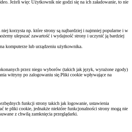
eo. Jeżeli więc Użytkownik nie godzi się na ich załadowanie, to nie
niej korzysta np. które strony są najbardziej i najmniej popularne i w
żemy ulepszać zawartość i wydajność strony i uczynić ją bardziej
 na komputerze lub urządzeniu użytkownika.
dokonanych przez niego wyborów (takich jak język, wyrażone zgody)
wania witryny po zalogowaniu się.Pliki cookie wpływające na
ezbędnych funkcji strony takich jak logowanie, ustawienia
 te pliki cookie, jednakże niektóre funkcjonalności strony mogą nie
suwane z chwilą zamknięcia przeglądarki.