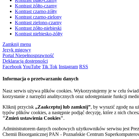
Kontrast biało-czarny
Kontrast żółto-czarny
Kontrast czarno-żółty
Kontrast czarno-zielony
Kontrast zielono-czarny
Kontrast żółto-niebieski
Kontrast niebiesko-żółty
Zamknij menu
Język migowy
Portal Niepełnosprawność
Deklaracja dostępności
Facebook
YouTube
Tik Tok
Instagram
RSS
Informacja o przetwarzaniu danych
Nasz serwis używa plików cookies. Wykorzystujemy je w celu świa
korzystanie z narzędzi analitycznych oraz udostępnianie funkcji me
Kliknij przycisk
„Zaakceptuj lub zamknij”
, by wyrazić zgodę na u
typów plików cookies, a następnie podjąć decyzję, które z nich chce
"Zmień ustawienia Cookies"
.
Administratorem danych osobowych użytkowników serwisu jest Prezyd
Chemii Bioorganicznej PAN - Poznańskie Centrum Superkomputerow