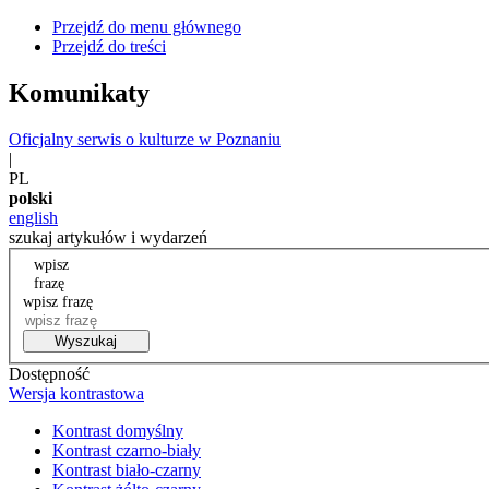
Przejdź do menu głównego
Przejdź do treści
Komunikaty
Oficjalny serwis o kulturze w Poznaniu
|
PL
polski
english
szukaj artykułów i wydarzeń
wpisz
frazę
wpisz frazę
Wyszukaj
Dostępność
Wersja kontrastowa
Kontrast domyślny
Kontrast czarno-biały
Kontrast biało-czarny