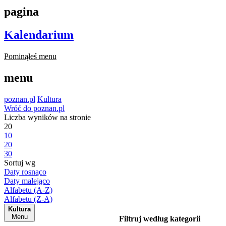
pagina
Kalendarium
Pominąłeś menu
menu
poznan.pl
Kultura
Wróć do poznan.pl
Liczba wyników na stronie
20
10
20
30
Sortuj wg
Daty rosnąco
Daty malejąco
Alfabetu (A-Z)
Alfabetu (Z-A)
Kultura
Menu
Filtruj według kategorii