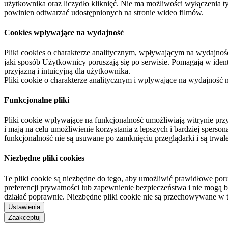
użytkownika oraz liczydło kliknięć. Nie ma możliwości wyłączenia t
powinien odtwarzać udostępnionych na stronie wideo filmów.
Cookies wpływające na wydajność
Pliki cookies o charakterze analitycznym, wpływającym na wydajność zb
jaki sposób Użytkownicy poruszają się po serwisie. Pomagają w ide
przyjazną i intuicyjną dla użytkownika.
Pliki cookie o charakterze analitycznym i wpływające na wydajność
Funkcjonalne pliki
Pliki cookie wpływające na funkcjonalność umożliwiają witrynie p
i mają na celu umożliwienie korzystania z lepszych i bardziej sperso
funkcjonalność nie są usuwane po zamknięciu przeglądarki i są trw
Niezbędne pliki cookies
Te pliki cookie są niezbędne do tego, aby umożliwić prawidłowe poru
preferencji prywatności lub zapewnienie bezpieczeństwa i nie mogą b
działać poprawnie. Niezbędne pliki cookie nie są przechowywane w 
Ustawienia
Zaakceptuj