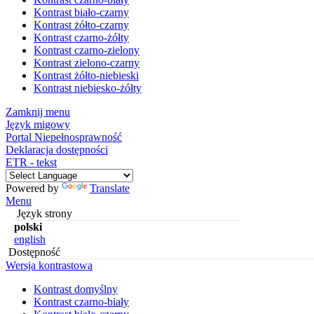
Kontrast biało-czarny
Kontrast żółto-czarny
Kontrast czarno-żółty
Kontrast czarno-zielony
Kontrast zielono-czarny
Kontrast żółto-niebieski
Kontrast niebiesko-żółty
Zamknij menu
Język migowy
Portal Niepełnosprawność
Deklaracja dostępności
ETR - tekst
Powered by
Translate
Menu
Język strony
polski
english
Dostępność
Wersja kontrastowa
Kontrast domyślny
Kontrast czarno-biały