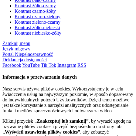
Kontrast biało-czarny
Kontrast żółto-czarny
Kontrast czarno-żółty
Kontrast czarno-zielony
Kontrast zielono-czarny
Kontrast żółto-niebieski
Kontrast niebiesko-żółty
Zamknij menu
Język migowy
Portal Niepełnosprawność
Deklaracja dostępności
Facebook
YouTube
Tik Tok
Instagram
RSS
Informacja o przetwarzaniu danych
Nasz serwis używa plików cookies. Wykorzystujemy je w celu
świadczenia usług na najwyższym poziomie, w sposób dopasowany
do indywidualnych potrzeb Użytkowników. Dzięki temu możliwe
jest także korzystanie z narzędzi analitycznych oraz udostępnianie
funkcji mediów społecznościowych i odtwarzacza wideo.
Kliknij przycisk
„Zaakceptuj lub zamknij”
, by wyrazić zgodę na
używanie plików cookies i przejść bezpośrednio do strony lub
„Wyświetl ustawienia plików cookies”
, aby zobaczyć