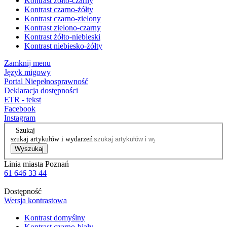
Kontrast żółto-czarny
Kontrast czarno-żółty
Kontrast czarno-zielony
Kontrast zielono-czarny
Kontrast żółto-niebieski
Kontrast niebiesko-żółty
Zamknij menu
Język migowy
Portal Niepełnosprawność
Deklaracja dostępności
ETR - tekst
Facebook
Instagram
Szukaj
szukaj artykułów i wydarzeń
Wyszukaj
Linia miasta Poznań
61 646 33 44
Dostępność
Wersja kontrastowa
Kontrast domyślny
Kontrast czarno-biały