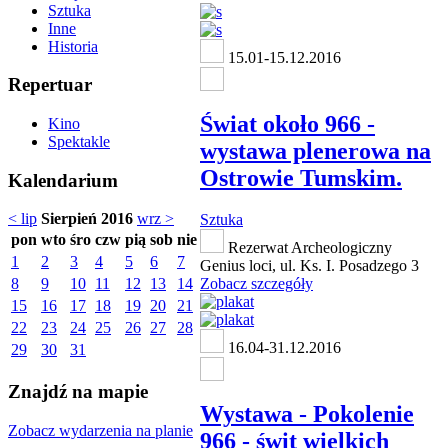
Sztuka
Inne
Historia
15.01-15.12.2016
Repertuar
Świat około 966 -
Kino
Spektakle
wystawa plenerowa na
Ostrowie Tumskim.
Kalendarium
< lip
Sierpień 2016
wrz >
Sztuka
pon
wto
śro
czw
pią
sob
nie
Rezerwat Archeologiczny
1
2
3
4
5
6
7
Genius loci, ul. Ks. I. Posadzego 3
8
9
10
11
12
13
14
Zobacz szczegóły
15
16
17
18
19
20
21
22
23
24
25
26
27
28
16.04-31.12.2016
29
30
31
Znajdź na mapie
Wystawa - Pokolenie
Zobacz wydarzenia na planie
966 - świt wielkich