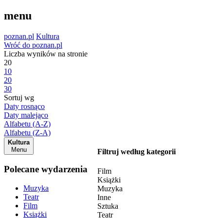
menu
poznan.pl
Kultura
Wróć do poznan.pl
Liczba wyników na stronie
20
10
20
30
Sortuj wg
Daty rosnąco
Daty malejąco
Alfabetu (A-Z)
Alfabetu (Z-A)
Kultura
Menu
Filtruj według kategorii
Polecane wydarzenia
Film
Książki
Muzyka
Muzyka
Teatr
Inne
Film
Sztuka
Książki
Teatr