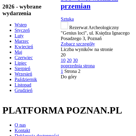
przemian
2026 - wybrane
wydarzenia
Sztuka
Wstęp
Rezerwat Archeologiczny
Styczeń
"Genius loci", ul. Księdza Ignacego
Luty
Posadzego 3, Poznań
Marzec
Zobacz szczegóły
Kwiecień
Liczba wyników na stronie
Maj
20
Czerwiec
10
20
30
Lipiec
poprzednia strona
Sierpień
1
Strona
2
Wrzesień
Do góry
Październik
Listopad
Grudzień
PLATFORMA POZNAN.PL
O nas
Kontakt
Deklaracja dostępności