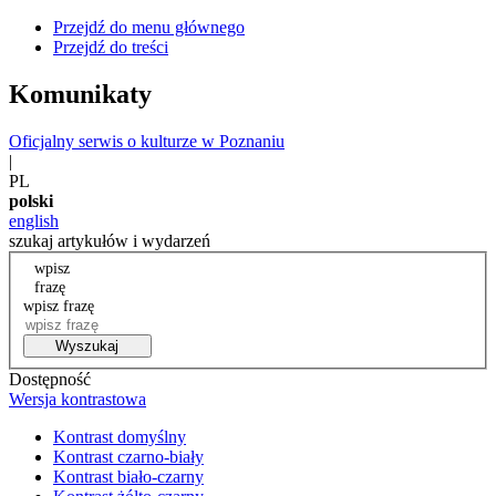
Przejdź do menu głównego
Przejdź do treści
Komunikaty
Oficjalny serwis o kulturze w Poznaniu
|
PL
polski
english
szukaj artykułów i wydarzeń
wpisz
frazę
wpisz frazę
Wyszukaj
Dostępność
Wersja kontrastowa
Kontrast domyślny
Kontrast czarno-biały
Kontrast biało-czarny