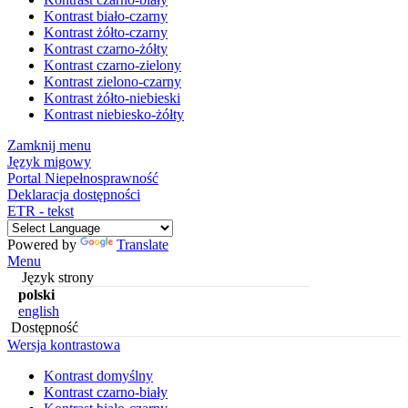
Kontrast biało-czarny
Kontrast żółto-czarny
Kontrast czarno-żółty
Kontrast czarno-zielony
Kontrast zielono-czarny
Kontrast żółto-niebieski
Kontrast niebiesko-żółty
Zamknij menu
Język migowy
Portal Niepełnosprawność
Deklaracja dostępności
ETR - tekst
Powered by
Translate
Menu
Język strony
polski
english
Dostępność
Wersja kontrastowa
Kontrast domyślny
Kontrast czarno-biały