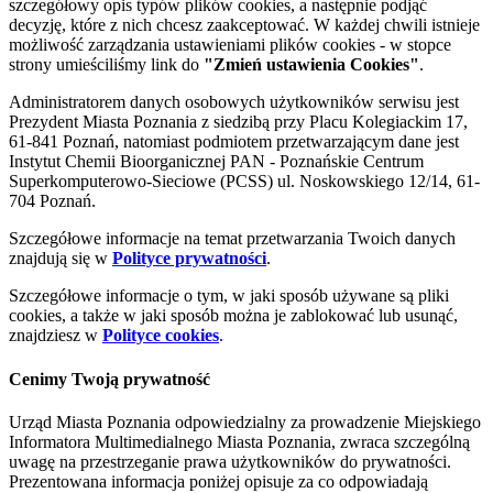
szczegółowy opis typów plików cookies, a następnie podjąć
decyzję, które z nich chcesz zaakceptować. W każdej chwili istnieje
możliwość zarządzania ustawieniami plików cookies - w stopce
strony umieściliśmy link do
"Zmień ustawienia Cookies"
.
Administratorem danych osobowych użytkowników serwisu jest
Prezydent Miasta Poznania z siedzibą przy Placu Kolegiackim 17,
61-841 Poznań, natomiast podmiotem przetwarzającym dane jest
Instytut Chemii Bioorganicznej PAN - Poznańskie Centrum
Superkomputerowo-Sieciowe (PCSS) ul. Noskowskiego 12/14, 61-
704 Poznań.
Szczegółowe informacje na temat przetwarzania Twoich danych
znajdują się w
Polityce prywatności
.
Szczegółowe informacje o tym, w jaki sposób używane są pliki
cookies, a także w jaki sposób można je zablokować lub usunąć,
znajdziesz w
Polityce cookies
.
Cenimy Twoją prywatność
Urząd Miasta Poznania odpowiedzialny za prowadzenie Miejskiego
Informatora Multimedialnego Miasta Poznania, zwraca szczególną
uwagę na przestrzeganie prawa użytkowników do prywatności.
Prezentowana informacja poniżej opisuje za co odpowiadają