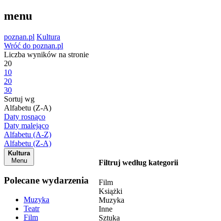
menu
poznan.pl
Kultura
Wróć do poznan.pl
Liczba wyników na stronie
20
10
20
30
Sortuj wg
Alfabetu (Z-A)
Daty rosnąco
Daty malejąco
Alfabetu (A-Z)
Alfabetu (Z-A)
Kultura
Menu
Filtruj według kategorii
Polecane wydarzenia
Film
Książki
Muzyka
Muzyka
Teatr
Inne
Film
Sztuka