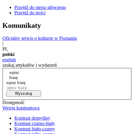
Przejdź do menu głównego
Przejdź do treści
Komunikaty
Oficjalny serwis o kulturze w Poznaniu
|
PL
polski
english
szukaj artykułów i wydarzeń
wpisz
frazę
wpisz frazę
Wyszukaj
Dostępność
Wersja kontrastowa
Kontrast domyślny
Kontrast czarno-biały
Kontrast biało-czarny