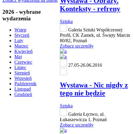
Wystawa - Obrazy.
Zobacz wydarzenia na planie
Konteksty - refreny
2026 - wybrane
wydarzenia
Sztuka
Galeria Sztuki Współczesnej
Wstęp
Profil, CK Zamek, ul. Święty Marcin
Styczeń
80/82, Poznań
Luty
Zobacz szczegóły
Marzec
Kwiecień
Maj
Czerwiec
27.05-26.06.2016
Lipiec
Sierpień
Wrzesień
Wystawa - Nic nigdy z
Październik
Listopad
tego nie będzie
Grudzień
Sztuka
Galeria Łęctwo, ul.
Łukaszewicza 1, Poznań
Zobacz szczegóły