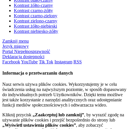
Kontrast biało-czarny
Kontrast żółto-czarny
Kontrast czarno-żółty
Kontrast czarno-zielony
Kontrast zielono-czarny
Kontrast żółto-niebieski
Kontrast niebiesko-żółty
Zamknij menu
Język migowy
Portal Niepełnosprawność
Deklaracja dostępności
Facebook
YouTube
Tik Tok
Instagram
RSS
Informacja o przetwarzaniu danych
Nasz serwis używa plików cookies. Wykorzystujemy je w celu
świadczenia usług na najwyższym poziomie, w sposób dopasowany
do indywidualnych potrzeb Użytkowników. Dzięki temu możliwe
jest także korzystanie z narzędzi analitycznych oraz udostępnianie
funkcji mediów społecznościowych i odtwarzacza wideo.
Kliknij przycisk
„Zaakceptuj lub zamknij”
, by wyrazić zgodę na
używanie plików cookies i przejść bezpośrednio do strony lub
„Wyświetl ustawienia plików cookies”
, aby zobaczyć