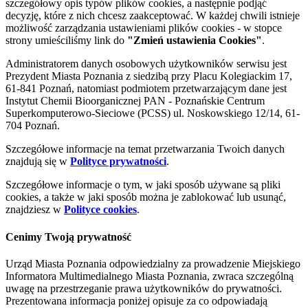
szczegółowy opis typów plików cookies, a następnie podjąć
decyzję, które z nich chcesz zaakceptować. W każdej chwili istnieje
możliwość zarządzania ustawieniami plików cookies - w stopce
strony umieściliśmy link do
"Zmień ustawienia Cookies"
.
Administratorem danych osobowych użytkowników serwisu jest
Prezydent Miasta Poznania z siedzibą przy Placu Kolegiackim 17,
61-841 Poznań, natomiast podmiotem przetwarzającym dane jest
Instytut Chemii Bioorganicznej PAN - Poznańskie Centrum
Superkomputerowo-Sieciowe (PCSS) ul. Noskowskiego 12/14, 61-
704 Poznań.
Szczegółowe informacje na temat przetwarzania Twoich danych
znajdują się w
Polityce prywatności
.
Szczegółowe informacje o tym, w jaki sposób używane są pliki
cookies, a także w jaki sposób można je zablokować lub usunąć,
znajdziesz w
Polityce cookies
.
Cenimy Twoją prywatność
Urząd Miasta Poznania odpowiedzialny za prowadzenie Miejskiego
Informatora Multimedialnego Miasta Poznania, zwraca szczególną
uwagę na przestrzeganie prawa użytkowników do prywatności.
Prezentowana informacja poniżej opisuje za co odpowiadają