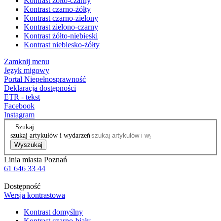
Kontrast żółto-czarny
Kontrast czarno-żółty
Kontrast czarno-zielony
Kontrast zielono-czarny
Kontrast żółto-niebieski
Kontrast niebiesko-żółty
Zamknij menu
Język migowy
Portal Niepełnosprawność
Deklaracja dostępności
ETR - tekst
Facebook
Instagram
Szukaj
szukaj artykułów i wydarzeń
Wyszukaj
Linia miasta Poznań
61 646 33 44
Dostępność
Wersja kontrastowa
Kontrast domyślny
Kontrast czarno-biały