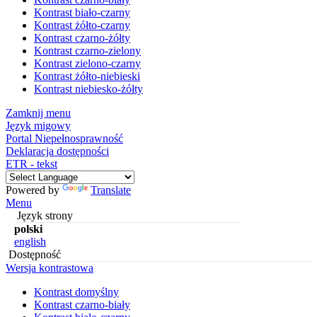
Kontrast biało-czarny
Kontrast żółto-czarny
Kontrast czarno-żółty
Kontrast czarno-zielony
Kontrast zielono-czarny
Kontrast żółto-niebieski
Kontrast niebiesko-żółty
Zamknij menu
Język migowy
Portal Niepełnosprawność
Deklaracja dostępności
ETR - tekst
Powered by
Translate
Menu
Język strony
polski
english
Dostępność
Wersja kontrastowa
Kontrast domyślny
Kontrast czarno-biały