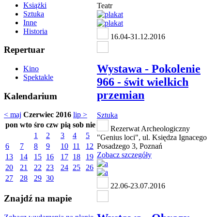
Książki
Teatr
Sztuka
Inne
Historia
16.04-31.12.2016
Repertuar
Wystawa - Pokolenie
Kino
Spektakle
966 - świt wielkich
przemian
Kalendarium
< maj
Czerwiec 2016
lip >
Sztuka
pon
wto
śro
czw
pią
sob
nie
Rezerwat Archeologiczny
1
2
3
4
5
"Genius loci", ul. Księdza Ignacego
6
7
8
9
10
11
12
Posadzego 3, Poznań
Zobacz szczegóły
13
14
15
16
17
18
19
20
21
22
23
24
25
26
27
28
29
30
22.06-23.07.2016
Znajdź na mapie