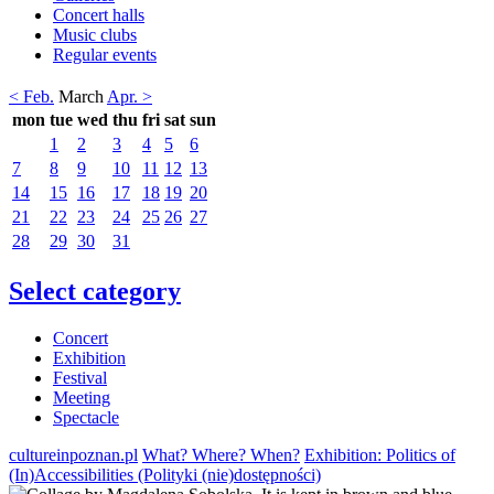
Concert halls
Music clubs
Regular events
< Feb.
March
Apr. >
mon
tue
wed
thu
fri
sat
sun
1
2
3
4
5
6
7
8
9
10
11
12
13
14
15
16
17
18
19
20
21
22
23
24
25
26
27
28
29
30
31
Select category
Concert
Exhibition
Festival
Meeting
Spectacle
cultureinpoznan.pl
What? Where? When?
Exhibition: Politics of
(In)Accessibilities (Polityki (nie)dostępności)